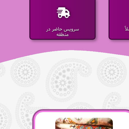
اً
سرویس حاضر در
منطقه