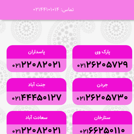
تماس: 02144101014
پارک وی
پاسداران
22082021
26205729
021
021
جردن
جنت آباد
44450127
26205730
021
021
ستارخان
سعادت آباد
22082021
66250110
021
021