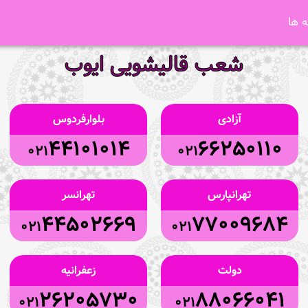
 ها
شعب قالیشویی ایوب
آزادی
بلوارفردوس
44101014
66250110
021
021
تهرانپارس
تهرانسر
44502669
77009684
021
021
دولت
زعفرانیه
26205730
88066041
021
021