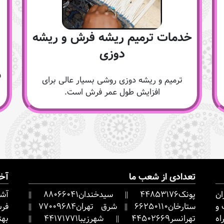
خدمات ترمیم ریشه فرش و ریشه
دوزی
ف
ترمیم و ریشه دوزی روشی بسیار عالی برای
افزایش طول عمر فرش است.
تعدادی از شعب ما
آخ
ان
پونک
44853176
||
سیدخندان
88066041
||
 و
ستارخان
66250110
||
شرق تهران
77009684
||
فرش
اه
تهرانسر
44502669
||
شهرزیبا
44171771
||
بهت