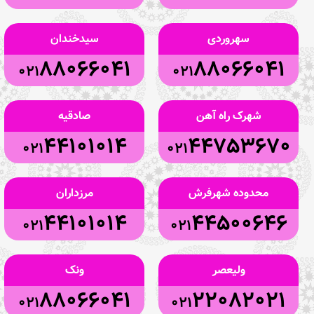
سهروردی
سیدخندان
88066041
88066041
021
021
شهرک راه آهن
صادقیه
44101014
44753670
021
021
محدوده شهرفرش
مرزداران
44101014
44500646
021
021
ولیعصر
ونک
88066041
22082021
021
021