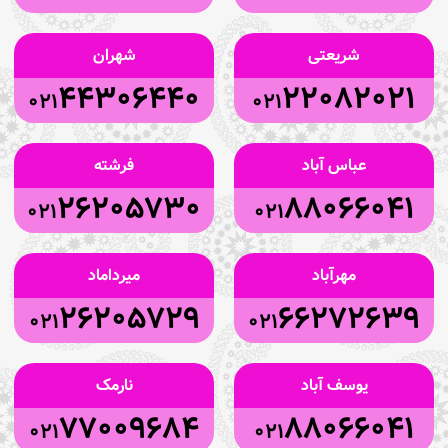
شریعتی
شهران
44306440
22082021
021
021
عباس آباد
فرشته
26205730
88066041
021
021
مهرآباد
میرداماد
26205729
66272639
021
021
یوسف آباد
نارمک
77009684
88066041
021
021