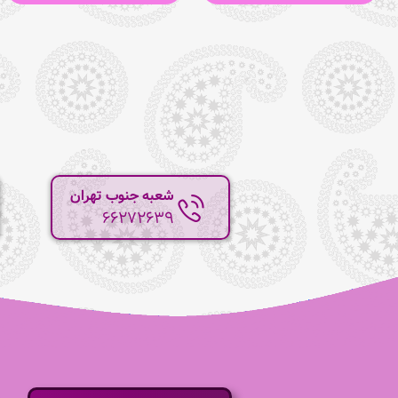
شعبه جنوب تهران
66272639