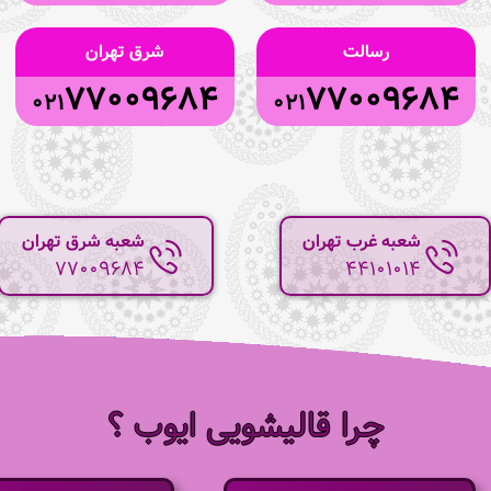
رسالت
شرق تهران
77009684
77009684
021
021
شعبه غرب تهران
شعبه شرق تهران
77009684
44101014
چرا قالیشویی ایوب ؟