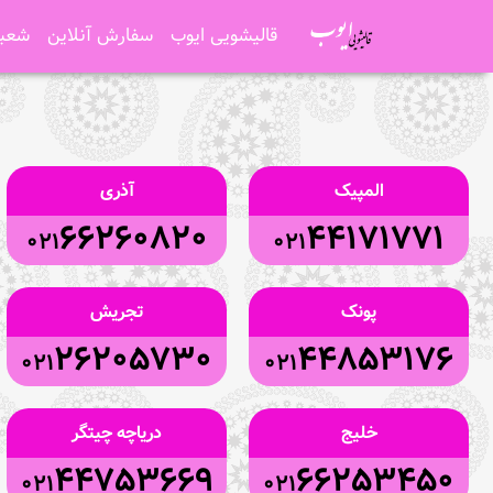
قالیشویی ایوب
سفارش آنلاین
شعبه
المپیک
آذری
66260820
44171771
021
021
پونک
تجریش
26205730
44853176
021
021
خلیج
دریاچه چیتگر
44753669
66253450
021
021