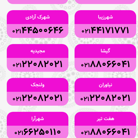
شهرزیبا
شهرک آزادی
44500646
44171771
021
021
گیشا
مجیدیه
22082021
88066041
021
021
نیاوران
ولنجک
22082021
22082021
021
021
هفت تیر
شهرآرا
66250110
88066041
021
021