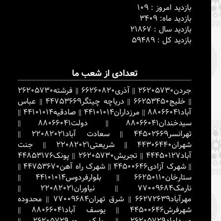
بازدید امروز : 109
بازدید ماه: 3409
بازدید سال : 21867
بازدید کل : 59489
تعدادی از شعب ما
جردن
26205730
||
آذری
66260820
||
فرشته
26205730
||
خلیج
66253450
||
دریاچه چیتگر
44753669
||
عباس
آباد
88066041
||
مرزداران
44101014
||
صادقیه
44101014
||
سیدخندان
88066041
||
دولت
88066041
||
تهرانسر
44502669
||
سعادت آباد
22082021
||
شهران
44306440
||
شریعتی
22082021
||
جنت
آباد
44450127
||
تجریش
26205730
||
پونک
44853176
||
شهرک آزادی
44500646
||
شهرک راه آهن
44753670
||
ستارخان
66250110
||
بلوارفردوس
44101014
||
نارمک
77009684
||
نیاوران
22082021
||
مهرآباد
66272639
||
شرق تهران
77009684
||
محدوده
شهرفرش
44500646
||
یوسف آباد
88066041
||
میرداماد
26205729
||
پارک وی
26205729
||