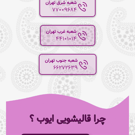
شعبه شرق تهران
77009684
شعبه غرب تهران
44101014
شعبه جنوب تهران
66272639
چرا قالیشویی ایوب ؟