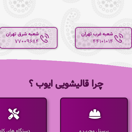
شعبه غرب تهران
شعبه شرق تهران
77009684
44101014
چرا قالیشویی ایوب ؟
پرسنل مجرب و
دستگاه های کامل