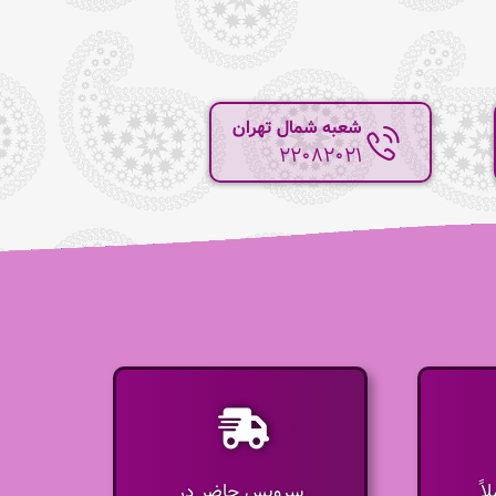
شعبه شمال تهران
22082021
اً
سرویس حاضر در