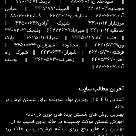
||
سیدخندان
88066041
||
نارمک
77009684
||
مجیدیه
22082021
||
المپیک
44171771
||
عباس
آباد
88066041
||
ستارخان
66250110
||
گیشا
88066041
||
مرزداران
44101014
||
شهرک آزادی
44500646
||
صادقیه
44101014
||
مهرآباد
66272639
||
ولنجک
22082021
||
جنت آباد
44450127
||
شهرآرا
66250110
||
پارک
وی
26205729
||
محدوده شهرفرش
44500646
||
فرشته
26205730
||
شهران
44306440
||
شهرک راه
آهن
44753670
||
زعفرانیه
26205730
||
یوسف
آباد
88066041
||
آخرین مطالب سایت
آشنایی با ۴ تا از بهترین مواد شوینده برای شستن فرش در
خانه
بهترین روش های شستن پرده های توری در خانه
آموزش شستن موکت چسبیده در خانه بدون آسیب به آن
بهترین راه های رفع زردی ریشه فرش+بررسی علت زرد