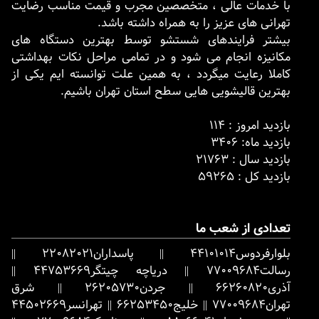
با خدمات عالی ، متخصصین مجرب و قیمت مناسب رضایت
تهرانی های عزیز را به همراه داشته باشد.
بیشتر فرایندهای شستشو توسط بهترین دستگاه های
مکانیزه انجام می شود و در تمامی مراحل نکات بهداشتی
کاملا رعایت میگردد ، به همین علت توانسته ایم یکی از
بهترین قالیشویی هایی سطح استان تهران باشیم.
بازدید امروز : 114
بازدید ماه: 3406
بازدید سال : 21763
بازدید کل : 59265
تعدادی از شعب ما
بلوارفردوس
44101014
||
پاسداران
22082021
||
رسالت
77009684
||
دریاچه چیتگر
44753669
||
آذری
66260820
||
جردن
26205730
||
شرق
تهران
77009684
||
خلیج
66253450
||
تهرانسر
44502669