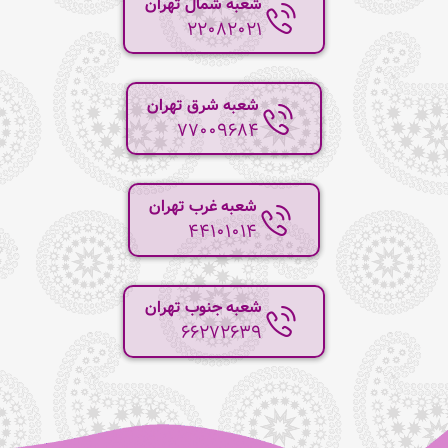
شعبه شمال تهران
22082021
شعبه شرق تهران
77009684
شعبه غرب تهران
44101014
شعبه جنوب تهران
66272639